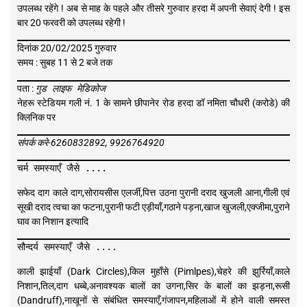
उपलब्ध रहेंगे ! अब से माह के पहले और तीसरे गुरुवार हरदा में अपनी सेवाएं देगी ! इस
बार 20 फरवरी को उपलब्ध रहेगी !
दिनांक 20/02/2025 गुरुवार
समय : सुबह 11 से 2 बजे तक
पता :
गुड लाइफ मेडिकोज
नेहरू स्टेडियम गली नं. 1 के सामने छीपानेर रोड हरदा डॉ नमिता चौधरी (करोडे) की
क्लिनिक पर
संपर्क करे-6260832892, 9926764920
चर्म समस्याएँ जैसे ....
सफेद दाग काले दाग,सोरायसीस एलर्जी,पित्त उठना पुरानी दराद खुजली आना,गीली एवं
सूखी दराद त्वचा का फटना,पुरानी फटी एड़ीयाँ,गठाने पड़ना,खाज खुजली,एक्जीमा,पुराने
घाव का निशान इत्यादि
सौन्दर्य समस्याएँ जैसे ....
काली झाईयाँ (Dark Circles),किल मुहाँसे (Pimlpes),चेहरे की झुर्रियाँ,काले
निशान,तिल,दाग धब्बे,अनावश्यक बालों का उगना,सिर के बालों का झड़ना,रूसी
(Dandruff),नाखूनों से संबंधित समस्याएँ,गंजापन,महिलाओं में होने वाली समस्त