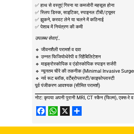
✅ हाथ से वस्तुएं गिरना या कमजोरी महसूस होना
✅ स्लिप डिस्क, साइटिका, स्पाइनल टीबी/ट्यूमर
✅ झुकने, करवट लेने या चलने में कठिनाई
✅ पेशाब में नियंत्रण की कमी
उपलब्ध सेवाएं…
🔹 जीवनशैली परामर्श व दवा
🔹 उन्नत फिजियोथेरेपी व रिहैबिलिटेशन
🔹 माइक्रोस्कोपिक व एंडोस्कोपिक स्पाइन सर्जरी
🔹 न्यूनतम चीरे की तकनीक (Minimal Invasive Surge
🔹 नर्व रूट ब्लॉक, वर्टेब्रोप्लास्टी/काइफोप्लास्टी
पूर्व पंजीकरण आवश्यक (सीमित परामर्श)
नोट: कृपया अपनी पुरानी MRI, CT स्कैन (फिल्म), एक्स-रे व 
Facebook
WhatsApp
X
Share